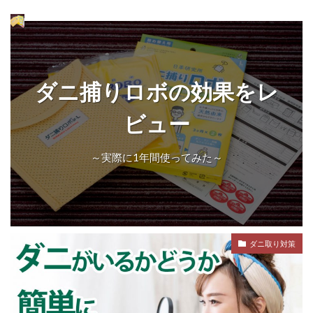
ダニ捕りロボの効果をレ
ビュー
～実際に1年間使ってみた～
ダニ取り対策